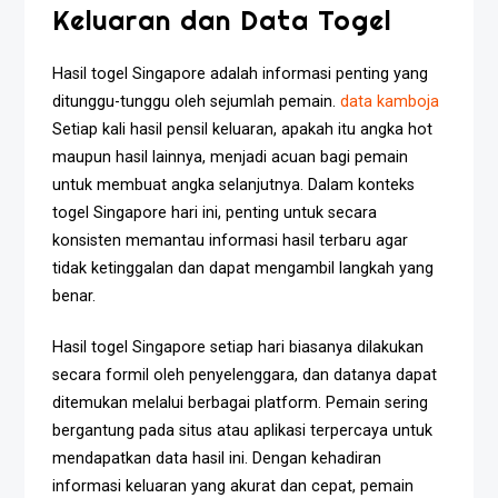
Keluaran dan Data Togel
Hasil togel Singapore adalah informasi penting yang
ditunggu-tunggu oleh sejumlah pemain.
data kamboja
Setiap kali hasil pensil keluaran, apakah itu angka hot
maupun hasil lainnya, menjadi acuan bagi pemain
untuk membuat angka selanjutnya. Dalam konteks
togel Singapore hari ini, penting untuk secara
konsisten memantau informasi hasil terbaru agar
tidak ketinggalan dan dapat mengambil langkah yang
benar.
Hasil togel Singapore setiap hari biasanya dilakukan
secara formil oleh penyelenggara, dan datanya dapat
ditemukan melalui berbagai platform. Pemain sering
bergantung pada situs atau aplikasi terpercaya untuk
mendapatkan data hasil ini. Dengan kehadiran
informasi keluaran yang akurat dan cepat, pemain