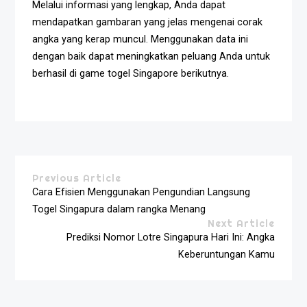
Melalui informasi yang lengkap, Anda dapat
mendapatkan gambaran yang jelas mengenai corak
angka yang kerap muncul. Menggunakan data ini
dengan baik dapat meningkatkan peluang Anda untuk
berhasil di game togel Singapore berikutnya.
Previous Article
Cara Efisien Menggunakan Pengundian Langsung
Togel Singapura dalam rangka Menang
Next Article
Prediksi Nomor Lotre Singapura Hari Ini: Angka
Keberuntungan Kamu