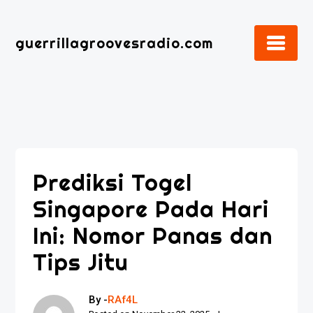
Skip
to
guerrillagroovesradio.com
content
Prediksi Togel
Singapore Pada Hari
Ini: Nomor Panas dan
Tips Jitu
By -
RAf4L