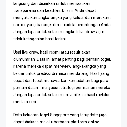
langsung dan disiarkan untuk memastikan
transparansi dan keadilan. Di sini, Anda dapat
menyaksikan angka-angka yang keluar dan merekam
nomor yang barangkali menjadi keberuntungan Anda.
Jangan lupa untuk selalu mengikuti live draw agar
tidak ketinggalan hasil terkini.
Usai live draw, hasil resmi atau result akan
diumumkan. Data ini amat penting bagi pemain togel,
karena mereka dapat mereview angka-angka yang
keluar untuk prediksi di masa mendatang. Hasil yang
cepat dan tepat menawarkan kemudahan bagi para
pemain dalam menyusun strategi permainan mereka.
Jangan lupa untuk selalu memverifikasi hasil melalui
media resmi.
Data keluaran togel Singapore yang terupdate juga
dapat diakses melalui berbagai platform online.