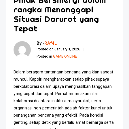
rangka Menanggapi
Situasi Darurat yang
Tepat
By -
RAf4L
Posted on
January 1, 2026
Posted in
GAME ONLINE
Dalam beragam tantangan bencana yang kian sangat
muncul, Kapolri mengharapkan setiap pihak supaya
berkolaborasi dalam upaya menghasilkan tanggapan
yang cepat dan tepat. Pemahaman akan nilai
kolaborasi di antara institusi, masyarakat, serta
organisasi non-pemerintah adalah faktor kunci untuk
penanganan bencana yang efektif. Pada kondisi
genting, setiap detik yang berlalu amat berharga serta