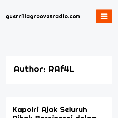
Skip
to
guerrillagroovesradio.com
content
Author:
RAf4L
Kapolri Ajak Seluruh
Pihak Bersinergi dalam