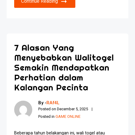
Continue Reading
7 Alasan Yang
Menyebabkan Walitogel
Semakin Mendapatkan
Perhatian dalam
Kalangan Pecinta
By -
RAf4L
Posted on
December 5, 2025
Posted in
GAME ONLINE
Beberapa tahun belakangan ini, wali togel atau