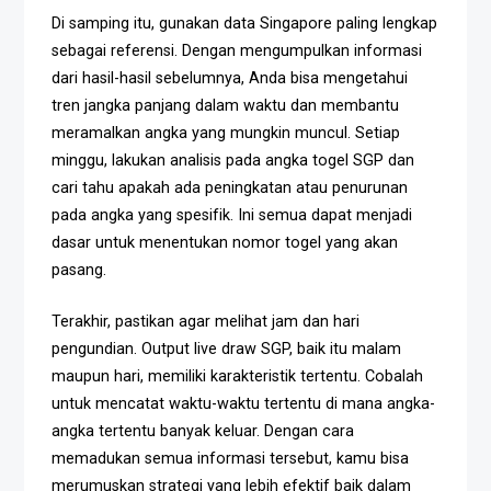
Di samping itu, gunakan data Singapore paling lengkap
sebagai referensi. Dengan mengumpulkan informasi
dari hasil-hasil sebelumnya, Anda bisa mengetahui
tren jangka panjang dalam waktu dan membantu
meramalkan angka yang mungkin muncul. Setiap
minggu, lakukan analisis pada angka togel SGP dan
cari tahu apakah ada peningkatan atau penurunan
pada angka yang spesifik. Ini semua dapat menjadi
dasar untuk menentukan nomor togel yang akan
pasang.
Terakhir, pastikan agar melihat jam dan hari
pengundian. Output live draw SGP, baik itu malam
maupun hari, memiliki karakteristik tertentu. Cobalah
untuk mencatat waktu-waktu tertentu di mana angka-
angka tertentu banyak keluar. Dengan cara
memadukan semua informasi tersebut, kamu bisa
merumuskan strategi yang lebih efektif baik dalam