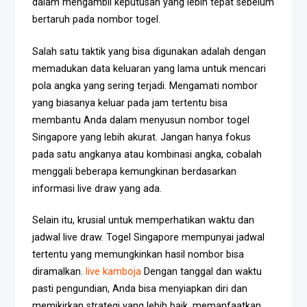
dalam mengambil keputusan yang lebih tepat sebelum
bertaruh pada nombor togel.
Salah satu taktik yang bisa digunakan adalah dengan
memadukan data keluaran yang lama untuk mencari
pola angka yang sering terjadi. Mengamati nombor
yang biasanya keluar pada jam tertentu bisa
membantu Anda dalam menyusun nombor togel
Singapore yang lebih akurat. Jangan hanya fokus
pada satu angkanya atau kombinasi angka, cobalah
menggali beberapa kemungkinan berdasarkan
informasi live draw yang ada.
Selain itu, krusial untuk memperhatikan waktu dan
jadwal live draw. Togel Singapore mempunyai jadwal
tertentu yang memungkinkan hasil nombor bisa
diramalkan.
live kamboja
Dengan tanggal dan waktu
pasti pengundian, Anda bisa menyiapkan diri dan
memikirkan strategi yang lebih baik, memanfaatkan