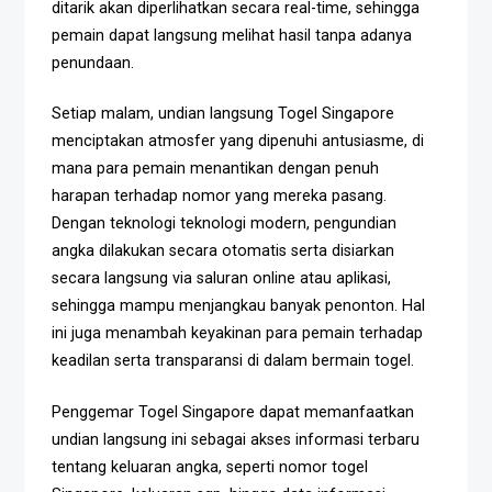
ditarik akan diperlihatkan secara real-time, sehingga
pemain dapat langsung melihat hasil tanpa adanya
penundaan.
Setiap malam, undian langsung Togel Singapore
menciptakan atmosfer yang dipenuhi antusiasme, di
mana para pemain menantikan dengan penuh
harapan terhadap nomor yang mereka pasang.
Dengan teknologi teknologi modern, pengundian
angka dilakukan secara otomatis serta disiarkan
secara langsung via saluran online atau aplikasi,
sehingga mampu menjangkau banyak penonton. Hal
ini juga menambah keyakinan para pemain terhadap
keadilan serta transparansi di dalam bermain togel.
Penggemar Togel Singapore dapat memanfaatkan
undian langsung ini sebagai akses informasi terbaru
tentang keluaran angka, seperti nomor togel