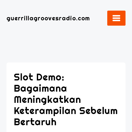
Skip
to
guerrillagroovesradio.com
content
Slot Demo:
Bagaimana
Meningkatkan
Keterampilan Sebelum
Bertaruh