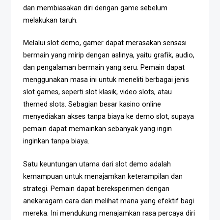
dan membiasakan diri dengan game sebelum
melakukan taruh.
Melalui slot demo, gamer dapat merasakan sensasi
bermain yang mirip dengan aslinya, yaitu grafik, audio,
dan pengalaman bermain yang seru. Pemain dapat
menggunakan masa ini untuk meneliti berbagai jenis
slot games, seperti slot klasik, video slots, atau
themed slots. Sebagian besar kasino online
menyediakan akses tanpa biaya ke demo slot, supaya
pemain dapat memainkan sebanyak yang ingin
inginkan tanpa biaya.
Satu keuntungan utama dari slot demo adalah
kemampuan untuk menajamkan keterampilan dan
strategi. Pemain dapat bereksperimen dengan
anekaragam cara dan melihat mana yang efektif bagi
mereka. Ini mendukung menajamkan rasa percaya diri