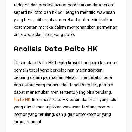
terlapor, dan prediksi akurat berdasarkan data terkini
seperti hk lotto dan hk 6d. Dengan memiliki wawasan
yang benar, diharapkan mereka dapat meningkatkan
kesempatan mereka dalam memenangkan permainan
di hk pools dan hongkong pools.
Analisis Data Paito HK
Ulasan data Paita HK begitu krusial bagi para kalangan
pemain togel yang berkeinginan meningkatkan
peluang dalam permainan. Melalui mengetahui pola
dan output yang muncul dari tabel Paita HK, pemain
dapat menemukan tren tertentu yang bisa terulang.
Paito HK
Informasi Paito HK terdiri dari hasil yang lalu
yang dapat menunjukkan wawasan tentang nomor-
nomor yang terulang, dan juga nomor-nomor yang
jarang muncul.