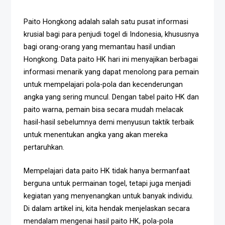
Paito Hongkong adalah salah satu pusat informasi
krusial bagi para penjudi togel di Indonesia, khususnya
bagi orang-orang yang memantau hasil undian
Hongkong. Data paito HK hari ini menyajikan berbagai
informasi menarik yang dapat menolong para pemain
untuk mempelajari pola-pola dan kecenderungan
angka yang sering muncul. Dengan tabel paito HK dan
paito warna, pemain bisa secara mudah melacak
hasil-hasil sebelumnya demi menyusun taktik terbaik
untuk menentukan angka yang akan mereka
pertaruhkan.
Mempelajari data paito HK tidak hanya bermanfaat
berguna untuk permainan togel, tetapi juga menjadi
kegiatan yang menyenangkan untuk banyak individu.
Di dalam artikel ini, kita hendak menjelaskan secara
mendalam mengenai hasil paito HK, pola-pola