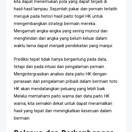
kita dapat menemukan pola yang dapat terjadi di
hasil-hasil lampau. Sejumlah pakar dan pemain terlatih
merujuk pada histori hasil paito togel HK untuk
mengembangkan strategi bermain mereka.
Mengamati angka-angka yang sering muncul dan
menghindari dari angka yang belum keluar dalam
waktu lama dapat menjadi pendekatan yang manjur.
Prediksi tepat tidak hanya bergantung pada data,
tetapi dan pada intuisi dan pengalaman pemain.
Mengintergrasikan analisis data paito HK dengan
perasaan dan pengalaman pribadi dalam bermain toto
HK akan mendatangkan peluang yang lebih baik.
Melalui memahami paito warna dan data paito HK
warna, kita semakin dekat untuk dapat meramalkan
hasil yang tepat dan meningkatkan keseruan dalam
bermain.