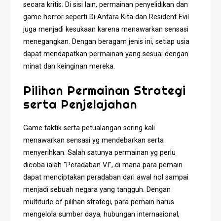
secara kritis. Di sisi lain, permainan penyelidikan dan
game horror seperti Di Antara Kita dan Resident Evil
juga menjadi kesukaan karena menawarkan sensasi
menegangkan. Dengan beragam jenis ini, setiap usia
dapat mendapatkan permainan yang sesuai dengan
minat dan keinginan mereka.
Pilihan Permainan Strategi
serta Penjelajahan
Game taktik serta petualangan sering kali
menawarkan sensasi yg mendebarkan serta
menyerihkan. Salah satunya permainan yg perlu
dicoba ialah "Peradaban VI", di mana para pemain
dapat menciptakan peradaban dari awal nol sampai
menjadi sebuah negara yang tangguh. Dengan
multitude of pilihan strategi, para pemain harus
mengelola sumber daya, hubungan internasional,