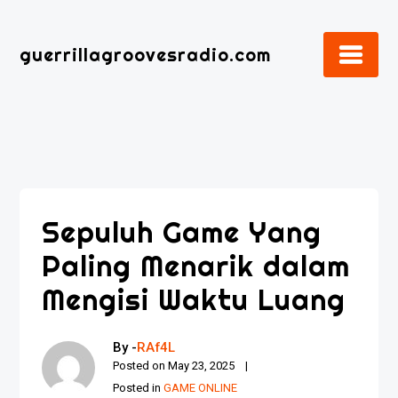
Skip
to
guerrillagroovesradio.com
content
Sepuluh Game Yang
Paling Menarik dalam
Mengisi Waktu Luang
By -
RAf4L
Posted on
May 23, 2025
Posted in
GAME ONLINE