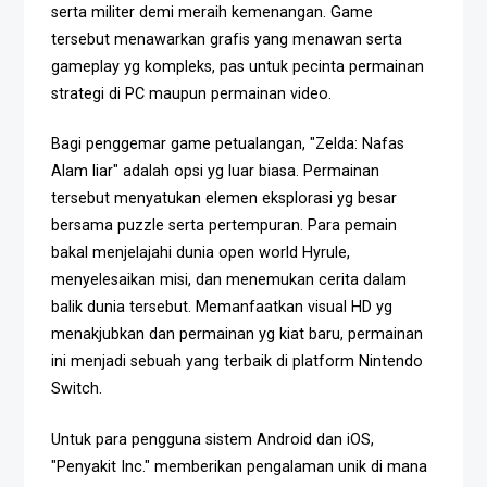
serta militer demi meraih kemenangan. Game
tersebut menawarkan grafis yang menawan serta
gameplay yg kompleks, pas untuk pecinta permainan
strategi di PC maupun permainan video.
Bagi penggemar game petualangan, "Zelda: Nafas
Alam liar" adalah opsi yg luar biasa. Permainan
tersebut menyatukan elemen eksplorasi yg besar
bersama puzzle serta pertempuran. Para pemain
bakal menjelajahi dunia open world Hyrule,
menyelesaikan misi, dan menemukan cerita dalam
balik dunia tersebut. Memanfaatkan visual HD yg
menakjubkan dan permainan yg kiat baru, permainan
ini menjadi sebuah yang terbaik di platform Nintendo
Switch.
Untuk para pengguna sistem Android dan iOS,
"Penyakit Inc." memberikan pengalaman unik di mana